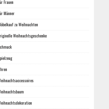
ür Frauen
ür Männer
öbelkauf zu Weihnachten
riginelle Weihnachtsgeschenke
Schmuck
pielzeug
hren
eihnachtsaccessoires
eihnachtsbaum
eihnachtsdekoration