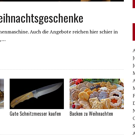
eihnachtsgeschenke
chenmaschine. Auch die Angebote reichen hier schier in
h,…
J
J
A
Gute Schnitzmesser kaufen
Backen zu Weihnachten