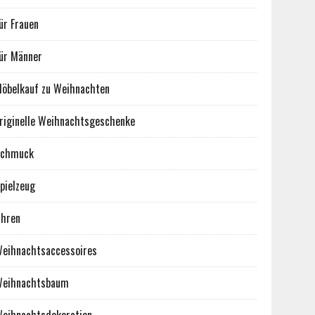
ür Frauen
ür Männer
öbelkauf zu Weihnachten
riginelle Weihnachtsgeschenke
Schmuck
pielzeug
hren
eihnachtsaccessoires
eihnachtsbaum