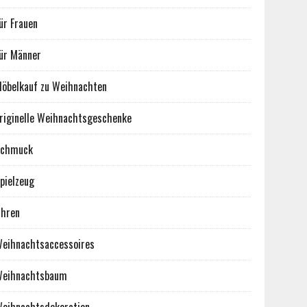
ür Frauen
ür Männer
öbelkauf zu Weihnachten
riginelle Weihnachtsgeschenke
Schmuck
pielzeug
hren
eihnachtsaccessoires
eihnachtsbaum