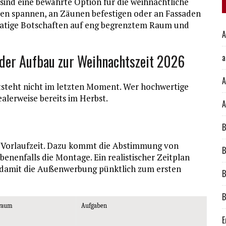
 sind eine bewährte Option für die weihnachtliche
ren spannen, an Zäunen befestigen oder an Fassaden
atige Botschaften auf eng begrenztem Raum und
A
der Aufbau zur Weihnachtszeit 2026
a
A
steht nicht im letzten Moment. Wer hochwertige
ealerweise bereits im Herbst.
A
B
n Vorlaufzeit. Dazu kommt die Abstimmung von
B
enenfalls die Montage. Ein realistischer Zeitplan
r, damit die Außenwerbung pünktlich zum ersten
B
B
traum
Aufgaben
E