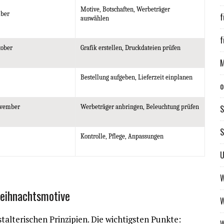
Motive, Botschaften, Werbeträger
mber
f
auswählen
f
tober
Grafik erstellen, Druckdateien prüfen
M
Bestellung aufgeben, Lieferzeit einplanen
o
ovember
Werbeträger anbringen, Beleuchtung prüfen
S
Kontrolle, Pflege, Anpassungen
U
W
Weihnachtsmotive
W
lterischen Prinzipien. Die wichtigsten Punkte: