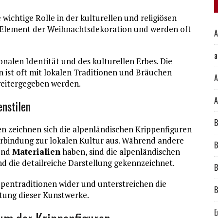
wichtige Rolle in der kulturellen und religiösen
es Element der Weihnachtsdekoration und werden oft
A
a
onalen Identität und des kulturellen Erbes. Die
 ist oft mit lokalen Traditionen und Bräuchen
A
weitergegeben werden.
A
enstilen
B
en zeichnen sich die alpenländischen Krippenfiguren
Verbindung zur lokalen Kultur aus. Während andere
B
 und
Materialien
haben, sind die alpenländischen
d die detailreiche Darstellung gekennzeichnet.
B
ippentraditionen wider und unterstreichen die
B
tung dieser Kunstwerke.
E