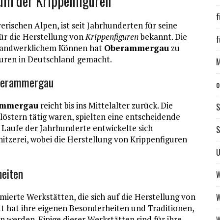
um der Krippenfiguren
f
ayerischen Alpen, ist seit Jahrhunderten für seine
ür die Herstellung von
Krippenfiguren
bekannt. Die
f
 handwerklichem Können hat
Oberammergau
zu
guren in Deutschland gemacht.
M
Oberammergau
o
ammergau
reicht bis ins Mittelalter zurück. Die
östern tätig waren, spielten eine entscheidende
m Laufe der Jahrhunderte entwickelte sich
S
zerei, wobei die Herstellung von Krippenfiguren
U
heiten
W
ierte Werkstätten, die sich auf die Herstellung von
W
tt hat ihre eigenen Besonderheiten und Traditionen,
 werden. Einige dieser Werkstätten sind für ihre