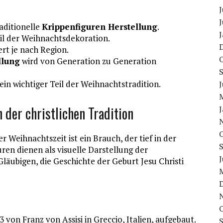
J
J
aditionelle
Krippenfiguren Herstellung
.
eil der Weihnachtsdekoration.
ert je nach Region.
llung
wird von Generation zu Generation
ein wichtiger Teil der Weihnachtstradition.
J
 der christlichen Tradition
Weihnachtszeit ist ein Brauch, der tief in der
uren dienen als visuelle Darstellung der
J
äubigen, die Geschichte der Geburt Jesu Christi
 von Franz von Assisi in Greccio, Italien, aufgebaut.