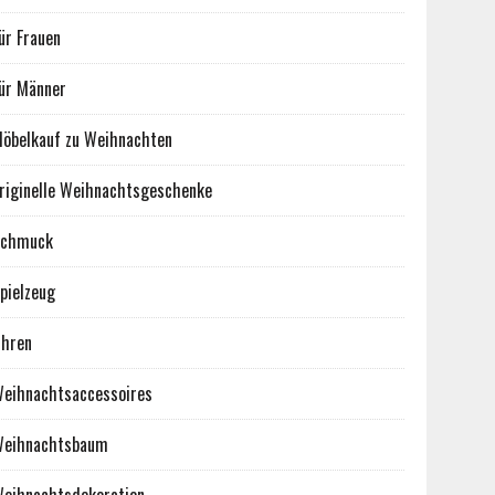
ür Frauen
ür Männer
öbelkauf zu Weihnachten
riginelle Weihnachtsgeschenke
Schmuck
pielzeug
hren
eihnachtsaccessoires
eihnachtsbaum