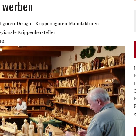
t werben
figuren-Design
Krippenfiguren-Manufakturen
egionale Krippenhersteller
en
g