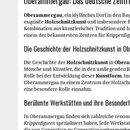
Oberammergau: Das deutsche Zentr
Oberammergau
, ein idyllisches Dorf in den B
exquisite
Holzschnitzkunst
und insbesondere f
Kombination aus künstlerischer Tradition und
einem der bekanntesten Zentren für Krippenfi
Die Geschichte der Holzschnitzkunst in 
Die Geschichte der
Holzschnitzkunst
in
Ober
Mönche und Künstler, die in den umliegenden Kl
Rolle bei der Entwicklung dieser
Kunstform
. I
Oberammergau zu einem Zentrum der Holzschnit
eine besondere Rolle einnahm.
Berühmte Werkstätten und ihre Besonder
In Oberammergau finden sich zahlreiche renomm
Krippenfiguren
spezialisiert haben. Jede Werksta
die von Generation zu Generation weitergegeben