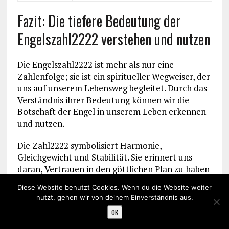
Fazit: Die tiefere Bedeutung der
Engelszahl2222 verstehen und nutzen
Die Engelszahl2222 ist mehr als nur eine
Zahlenfolge; sie ist ein spiritueller Wegweiser, der
uns auf unserem Lebensweg begleitet. Durch das
Verständnis ihrer Bedeutung können wir die
Botschaft der Engel in unserem Leben erkennen
und nutzen.
Die Zahl2222 symbolisiert Harmonie,
Gleichgewicht und Stabilität. Sie erinnert uns
daran, Vertrauen in den göttlichen Plan zu haben
und unsere spirituelle Reise fortzusetzen. Indem
Diese Website benutzt Cookies. Wenn du die Website weiter
wir die Energie dieser Zahl in unser Leben
nutzt, gehen wir von deinem Einverständnis aus.
integrieren, können wir unsere Beziehungen,
OK
unseren
Beruf
und unsere
spirituelle
Entwicklung
positiv beeinflussen.