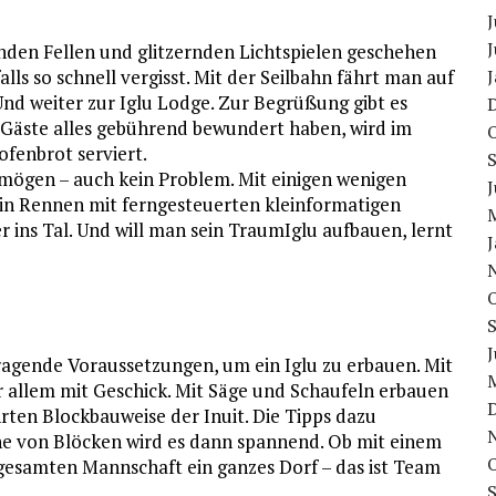
J
J
nden Fellen und glitzernden Lichtspielen geschehen
lls so schnell vergisst. Mit der Seilbahn fährt man auf
nd weiter zur Iglu Lodge. Zur Begrüßung gibt es
Gäste alles gebührend bewundert haben, wird im
fenbrot serviert.
r mögen – auch kein Problem. Mit einigen wenigen
J
 Ein Rennen mit ferngesteuerten kleinformatigen
 ins Tal. Und will man sein TraumIglu aufbauen, lernt
J
agende Voraussetzungen, um ein Iglu zu erbauen. Mit
or allem mit Geschick. Mit Säge und Schaufeln erbauen
rten Blockbauweise der Inuit. Die Tipps dazu
he von Blöcken wird es dann spannend. Ob mit einem
 gesamten Mannschaft ein ganzes Dorf – das ist Team