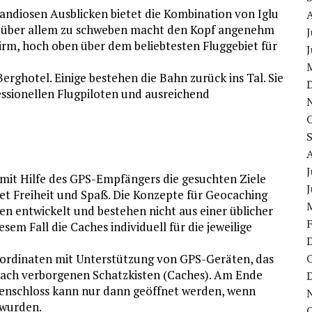
andiosen Ausblicken bietet die Kombination von Iglu
 – über allem zu schweben macht den Kopf angenehm
J
hirm, hoch oben über dem beliebtesten Fluggebiet für
J
erghotel. Einige bestehen die Bahn zurück ins Tal. Sie
ssionellen Flugpiloten und ausreichend
J
mit Hilfe des GPS-Empfängers die gesuchten Ziele
J
t Freiheit und Spaß. Die Konzepte für Geocaching
men entwickelt und bestehen nicht aus einer üblicher
sem Fall die Caches individuell für die jeweilige
ordinaten mit Unterstützung von GPS-Geräten, das
nach verborgenen Schatzkisten (Caches). Am Ende
hlenschloss kann nur dann geöffnet werden, wenn
 wurden.