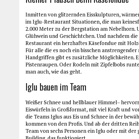
Inmitten von glitzernden Eisskulpturen, wärme
im Iglu-Restaurant Situationen, die man keinesfa
2.000 Meter zu der Bergstation am Nebelhorn. U
Glühwein und Geschichtchen. Und nachdem die 
Restaurant ein herzhaftes Käsefondue mit Holzo
Für alle die es noch ein bisschen anstrengende
Handgriffen gibt es zusätzliche Möglichkeiten.
Pistenraupen. Oder Rodeln mit Zipfelbobs runter
man auch, wie das geht.
Iglu bauen im Team
Weißer Schnee und hellblauer Himmel– hervorr
Eiswürfeln in Großformat, mit viel Kraft und v
die Teams Iglus aus Eis und Schnee in der bewäh
kommen von den Profis. Und ab der dritten Rei
Team von sechs Personen ein Iglu oder mit der
Building, das funktioniert.