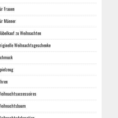
ür Frauen
ür Männer
öbelkauf zu Weihnachten
riginelle Weihnachtsgeschenke
Schmuck
pielzeug
hren
eihnachtsaccessoires
eihnachtsbaum